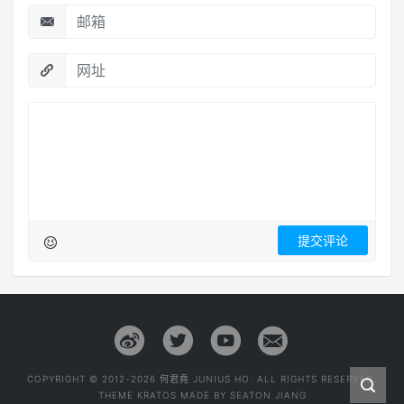
COPYRIGHT © 2012-2026 何君堯 JUNIUS HO. ALL RIGHTS RESERVED.
THEME
KRATOS
MADE BY
SEATON JIANG