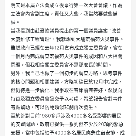
明天是本屆立法會成立後舉行第一次大會會議，作為
立法會內會副主席，責任又大些，我當然要做些備
課。
當我看到由莊豪峰議員提出的第一個議員議案-“改善
大廈維修工程管理”，我就想到大埔宏福苑火災事件。
雖然政府已經在去年12月宣布成立獨立委員會，會在
十個月內完成調查宏福苑火災事件的成因和八大相關
問題，但我相信獨立委員會不需那麽長的時間。
另外，我自己也做了一個初步的調查方略，思考事件
的核心問題和相關建議。方略初稿已於12月中完成，
但仍待進一步優化，我爭取在春節前完善好，然後向
特首及獨立委員會呈交予以考慮，希望報告會對事件
有點幫助，可以防範類似悲劇再次發生。
至於針對目前1980多戶涉及4900多名受影響的居民
的安置問題，政府已提供一系列但不少於20項的緊急
支援，當中包括給予4000多名居民應急住宿安排、成