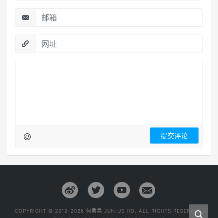
COPYRIGHT © 2012-2026 何君堯 JUNIUS HO. ALL RIGHTS RESERVED.