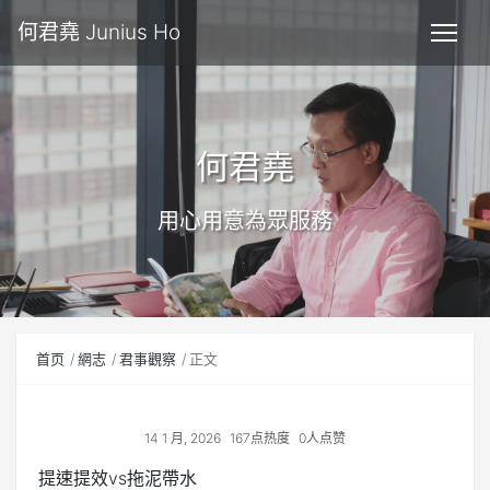
何君堯 Junius Ho
何君堯
用心用意為眾服務
首页
網志
君事觀察
正文
14 1 月, 2026
167点热度
0人点赞
提速提效vs拖泥帶水