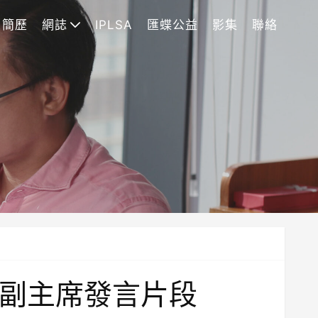
簡歷
網誌
IPLSA
匯蝶公益
影集
聯絡
君堯副主席發言片段