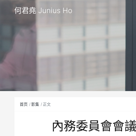
何君堯 Junius Ho
首页
影集
正文
內務委員會會議（