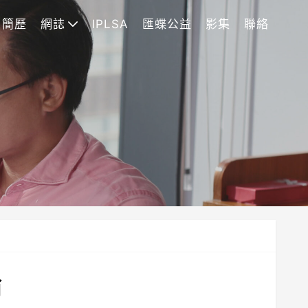
簡歷
網誌
IPLSA
匯蝶公益
影集
聯絡
論