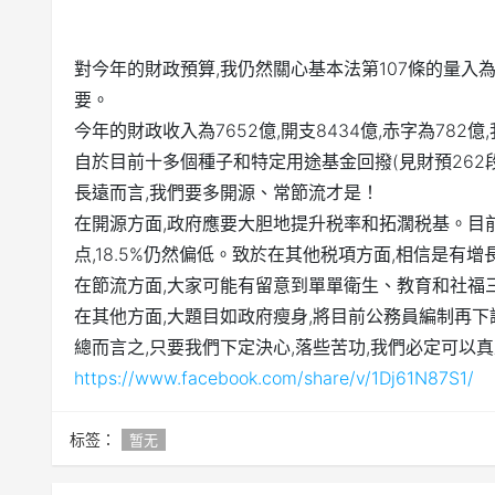
對今年的財政預算,我仍然關心基本法第107條的量
要。
今年的財政收入為7652億,開支8434億,赤字為782
自於目前十多個種子和特定用途基金回撥(見財預262
長遠而言,我們要多開源、常節流才是！
在開源方面,政府應要大胆地提升税率和拓濶税基。目前利
点,18.5%仍然偏低。致於在其他税項方面,相信是有
在節流方面,大家可能有留意到單單衛生、教育和社福三方
在其他方面,大題目如政府瘦身,將目前公務員編制再
總而言之,只要我們下定決心,落些苦功,我們必定可以
https://www.facebook.com/share/v/1Dj61N87S1/
标签：
暂无