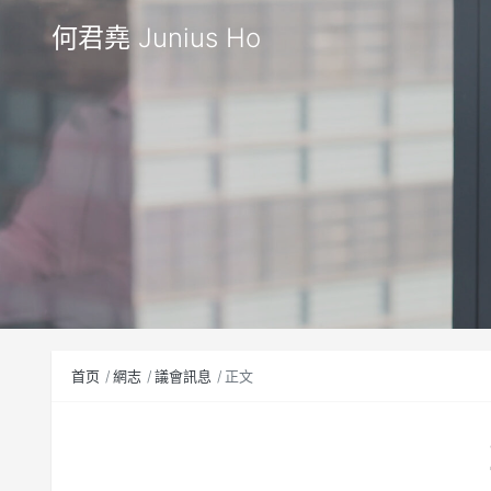
何君堯 Junius Ho
首页
網志
議會訊息
正文