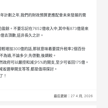
五年計劃之年,我們的財政預算更應配會未來發展的需
元的盈餘。不要忘記在7652億收入中,其中有873億是來
3億去頂數,這非長久之計。
輕輕增加300億的話,那就意味着要提升税率2個百份
不為過,不論多少,先啓動,後調較。
然政府可以嚴控和減少5%的開支,至少可省回175億。
減省選舉開支等等,都是值得探討。
了！
最后更新：27 4 月, 2026