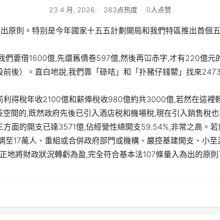
23 4 月, 2026
283点热度
0人点赞
入為出原則。特别是今年國家十五五計劃開局和我們特區推出首個
億,我們要借1600億,先還舊債卷597億,然後再冚赤字,才有220億
段前後）。直白地說,我們靠「碌咭」和「扑豬仔錢罌」找來247
得稅年收2100億和薪俸稅收980億約共3000億,若然在這裡
增長空間的,既然政府先後已引入酒店税和機場稅,現在引入銷售稅也
面的開支已達3571億,佔經營性總開支59.54%,非常之高。若
下調至17萬人、重組或合併政府部門或機構、嚴控基建開支、小至
真正地將財政狀況轉虧為盈,完全符合基本法107條量入為出的原則